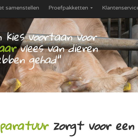
et samenstellen
Proefpakketten
Klantenservi
n kies voortaan voor
aar
vlees van dieren
bben gehad"
paratuur
zorgt voor een 