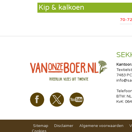
Kip & kalkoen
70-72
SEK
Kantoor
Textiels
7483 PC
info@sa
Telefoon
BTW: NL
KvK: 06
Sitemap
Disclaimer
Algemene voorwaarden
V
Cookies