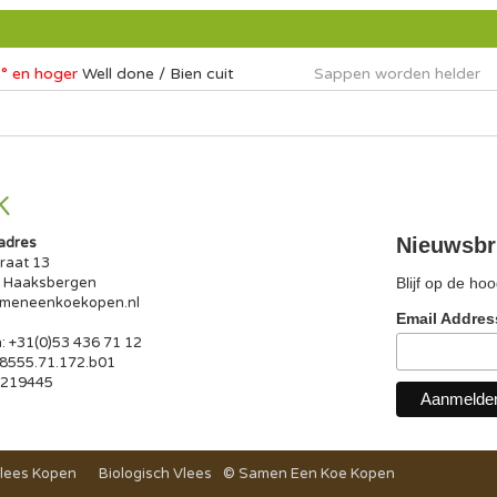
° en hoger
Well done / Bien cuit
Sappen worden helder
K
Nieuwsbr
adres
traat 13
 Haaksbergen
Blijf op de h
meneenkoekopen.nl
Email Addre
: +31(0)53 436 71 12
8555.71.172.b01
4219445
lees Kopen
Biologisch Vlees
© Samen Een Koe Kopen