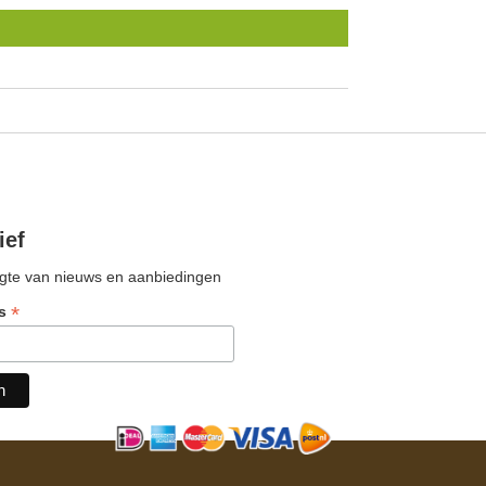
ief
oogte van nieuws en aanbiedingen
*
ss