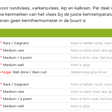
or rundvlees, varkensvlees, kip en kalkoen. Per deel va
ke kenmerken van het vlees bij de juiste kerntemperat
 even geen kernthermometer in de buurt is.
°
Rare / Saignant
Kern is helder rood, ros
°
Medium rare
Kern is sterk rosé, iets 
°
Medium / à point
Kern is licht rosé, het bu
°
Medium well
Kern is grijs
n hoger
Well done / Bien cuit
Gelijkmatig grijs-bruin
°
Rare / Saignant
Kern is helder rood, ros
°
Medium rare
Kern is sterk rosé, iets 
°
Medium / à point
Kern is licht rosé, het bu
°
Medium well
Kern is grijs