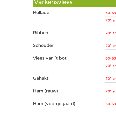
Varkensvlees
Rollade
60-63
70° e
Ribben
70° e
Schouder
70° e
Vlees van 't bot
60-63
70° e
Gehakt
70° e
Ham (rauw)
70° e
Ham (voorgegaard)
60-63