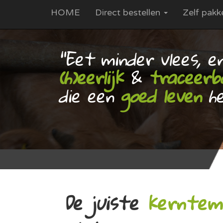
HOME
Direct bestellen
Zelf pakk
"Eet minder vlees, e
(h)eerlijk
&
traceerb
die een
goed leven
he
De juiste
kerntem