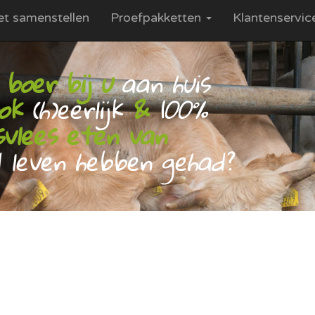
et samenstellen
Proefpakketten
Klantenservi
 boer bij u
aan huis
ook
(h)eerlijk
&
100%
vlees eten van
 leven hebben gehad?