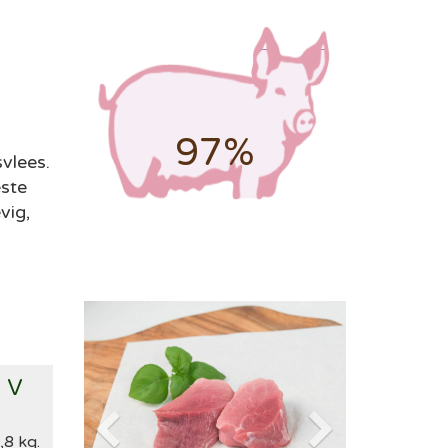
97%
svlees.
este
vig,
 V
,8 kg.