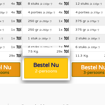
4x
8 stuks
4x
12 stuks
r.*)
(à 110gr.*)
(à 110gr.*)
4x
4 porties
4x
4 porties
25gr.*)
(à 250gr.*)
(à 375gr.*)
1x
250 gr
1x
375 gr
r.*)
(à 250gr.*)
(à 375gr.*)
1x
250 gr
1x
375 gr
r.*)
(à 250gr.*)
(à 375gr.*)
1x
1 stuk
1x
2 stuks
.*)
(à 180gr.*)
(à 180gr.*)
1x
4 stuks
1x
6 stuks
r.*)
(à 100gr.*)
(à 100gr.*)
7.5 Kg.
29x
29x
11.3 Kg.
Bestel Nu
l Nu
Bestel N
2-persoons
soons
3-persoons