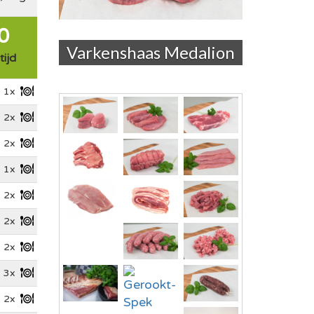
0
s Medalion
Filetlapjes
tijd
1x
2x
2x
1x
2x
2x
2x
3x
2x