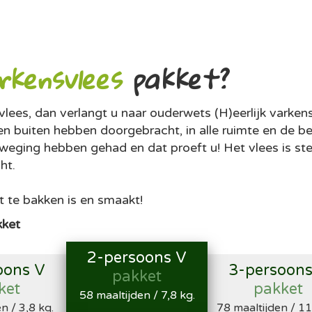
rkensvlees
pakket?
vlees, dan verlangt u naar ouderwets (H)eerlijk varken
en buiten hebben doorgebracht, in alle ruimte en de b
eging hebben gehad en dat proeft u! Het vlees is ste
ht.
t te bakken is en smaakt!
kket
2-persoons V
oons V
3-persoons
pakket
ket
pakket
58 maaltijden / 7,8 kg.
n / 3,8 kg.
78 maaltijden / 11