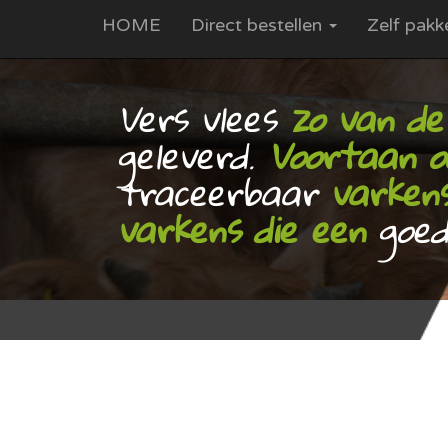
HOME
Direct bestellen
Zelf pakk
Vers vlees
zo van de
geleverd.
Voortaan 
traceerbaar
varkens
varkens die een
goed