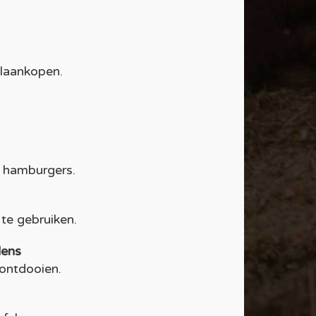
laankopen.
n hamburgers.
 te gebruiken.
dens
 ontdooien.