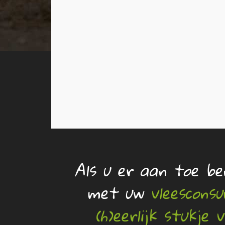
Als u er aan toe b
met uw
vleescons
(h)eerlijk stukje v