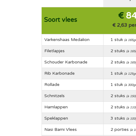
€
84
Soort vlees
€ 2,63 per
Varkenshaas Medalion
1 stuk
(à 165gr
Filetlapjes
2 stuks
(à 165g
Schouder Karbonade
2 stuks
(à 165g
Rib Karbonade
1 stuk
(à 125gr
Rollade
1 stuk
(à 300gr
Schnitzels
2 stuks
(à 150g
Hamlappen
2 stuks
(à 110g
Speklappen
3 stuks
(à 100g
Nasi Bami Vlees
2 porties
(à 1