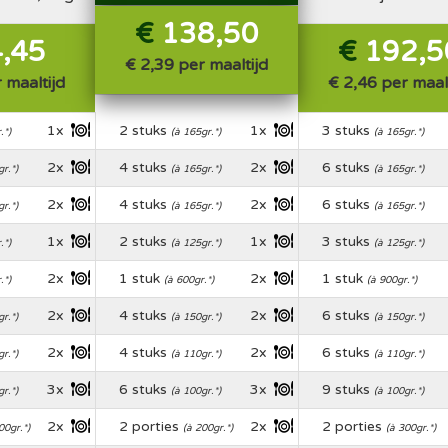
€
138,50
,45
€
192,5
€ 2,39 per maaltijd
Varkenshaa
 maaltijd
€ 2,46 per maal
1x
2 stuks
1x
3 stuks
.*)
(à 165gr.*)
(à 165gr.*)
2x
4 stuks
2x
6 stuks
r.*)
(à 165gr.*)
(à 165gr.*)
2x
4 stuks
2x
6 stuks
r.*)
(à 165gr.*)
(à 165gr.*)
1x
2 stuks
1x
3 stuks
.*)
(à 125gr.*)
(à 125gr.*)
2x
1 stuk
2x
1 stuk
.*)
(à 600gr.*)
(à 900gr.*)
2x
4 stuks
2x
6 stuks
r.*)
(à 150gr.*)
(à 150gr.*)
2x
4 stuks
2x
6 stuks
r.*)
(à 110gr.*)
(à 110gr.*)
3x
6 stuks
3x
9 stuks
r.*)
(à 100gr.*)
(à 100gr.*)
2x
2 porties
2x
2 porties
00gr.*)
(à 200gr.*)
(à 300gr.*)