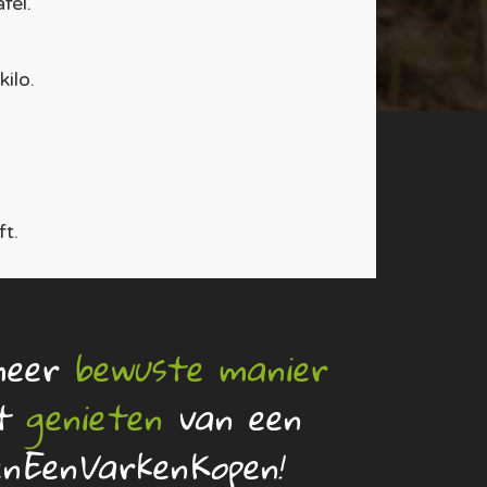
fel.
ilo.
t.
meer
bewuste manier
lt
genieten
van een
nEenVarkenKopen!