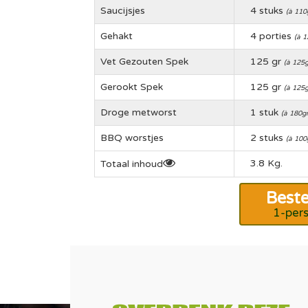
Saucijsjes
4 stuks
(à 110g
Gehakt
4 porties
(à 1
Vet Gezouten Spek
125 gr
(à 125g
Gerookt Spek
125 gr
(à 125g
Droge metworst
1 stuk
(à 180gr
BBQ worstjes
2 stuks
(à 100g
3.8 Kg.
Totaal inhoud
Beste
1-per