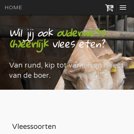
HOME
Tog
navi
Wil jij ook
ouderwets
(h)eerlijk
vlees eten?
Van rund, kip tot varken en direct
van de boer.
Vleessoorten