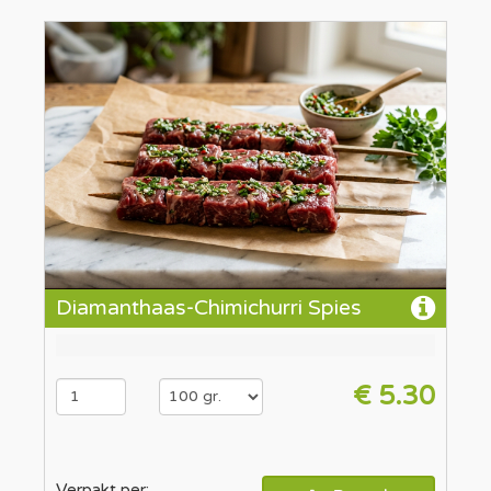
Diamanthaas-Chimichurri Spies
€ 5.30
Verpakt per: