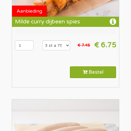
Aanbieding
Milde curry dijbeen spies
€ 6.75
€ 7.45
Bestel