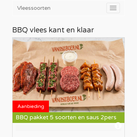
Vleessoorten
Toggle
navigatio
BBQ vlees kant en klaar
Aanbieding
BBQ pakket 5 soorten en saus 2pers