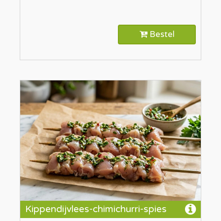
Bestel
Kippendijvlees-chimichurri-spies