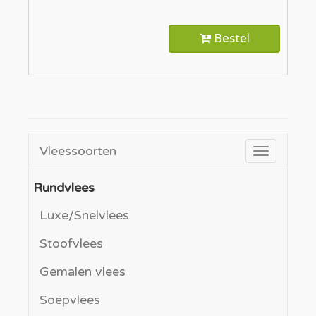
Bestel
Vleessoorten
Toggle
navigatio
Rundvlees
Luxe/Snelvlees
Stoofvlees
Gemalen vlees
Soepvlees