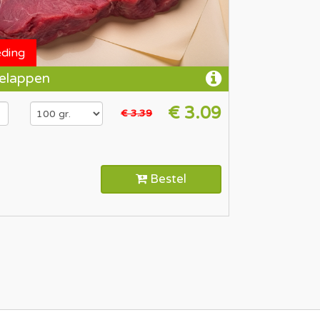
eding
elappen
€ 3.09
€ 3.39
Bestel