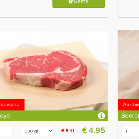
Bestel
nbieding
Aanbi
-eye
Boere
€ 4.95
€ 5.41