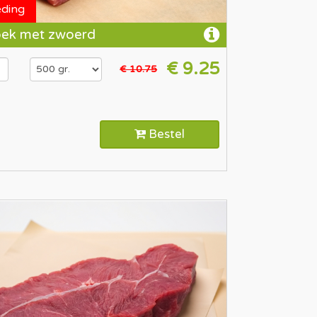
eding
pek met zwoerd
€ 9.25
€ 10.75
Bestel