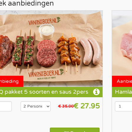
k aanbiedingen
nbieding
Aanbi
 pakket 5 soorten en saus 2pers
Hamla
€ 27.95
€ 35.00