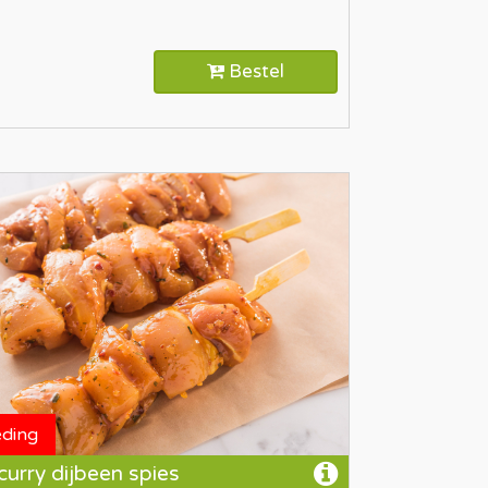
Bestel
eding
curry dijbeen spies