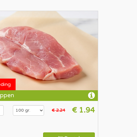
eding
ppen
€ 1.94
€ 2.24