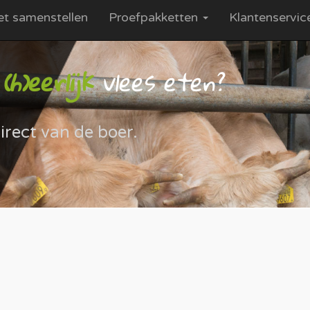
et samenstellen
Proefpakketten
Klantenservi
h)eerlijk
vlees eten?
irect van de boer.