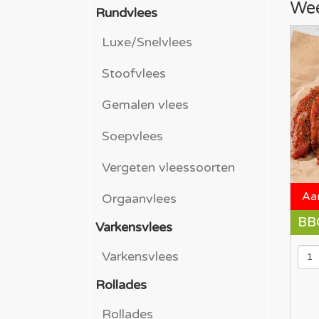
Wee
Rundvlees
Luxe/Snelvlees
Stoofvlees
Gemalen vlees
Soepvlees
Vergeten vleessoorten
Aa
Orgaanvlees
BBQ
Varkensvlees
Varkensvlees
Rollades
Rollades