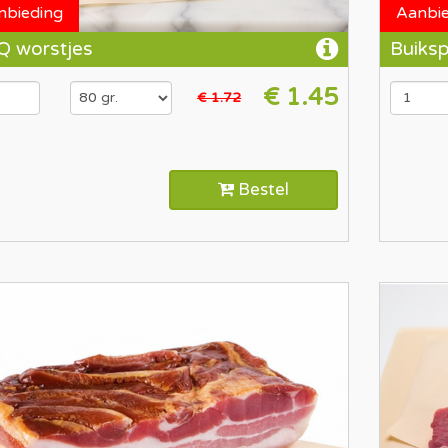
nbieding
Aanbi
Q worstjes
Buiks
€ 1.45
€ 1.72
Bestel