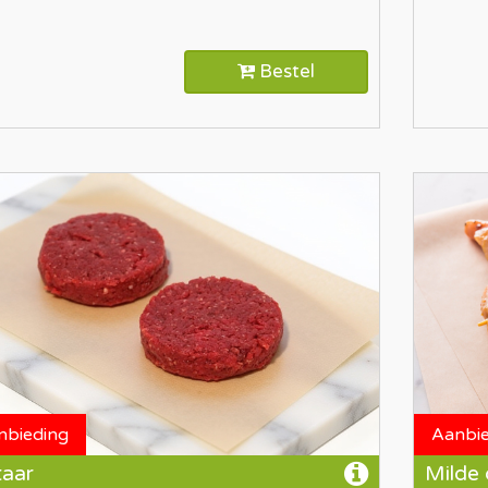
Bestel
nbieding
Aanbi
taar
Milde 