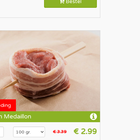
Bestel
eding
n Medaillon
€ 2.99
€ 3.39