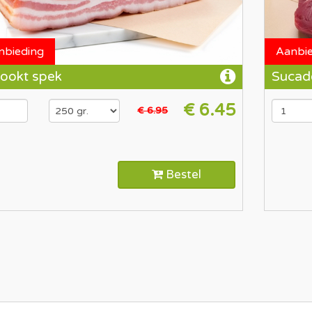
nbieding
Aanbi
ookt spek
Sucad
€ 6.45
€ 6.95
Bestel