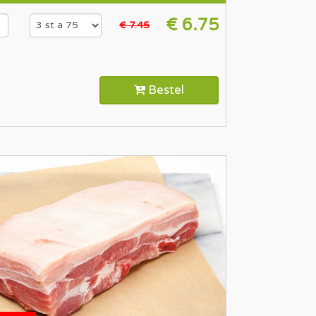
€ 6.75
€ 7.45
Bestel