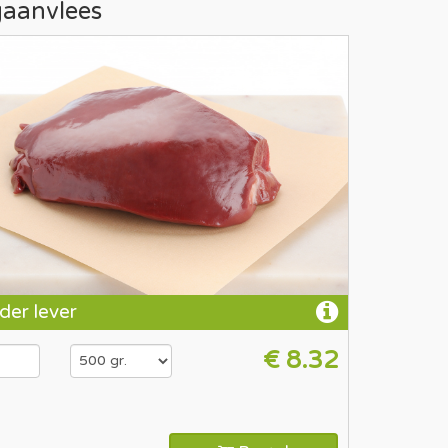
aanvlees
der lever
€ 8.32