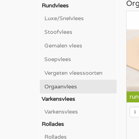
Org
Rundvlees
Luxe/Snelvlees
Stoofvlees
Gemalen vlees
Soepvlees
Vergeten vleessoorten
Orgaanvlees
run
Varkensvlees
Varkensvlees
Rollades
Rollades