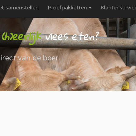
et samenstellen
Proefpakketten
Klantenservi
h)eerlijk
vlees eten?
irect van de boer.