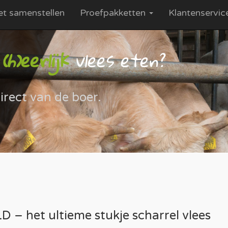
et samenstellen
Proefpakketten
Klantenservi
h)eerlijk
vlees eten?
irect van de boer.
D – het ultieme stukje scharrel vlees