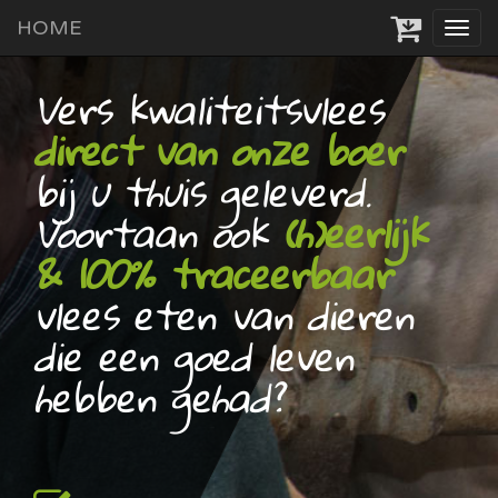
HOME
Tog
navi
Vers kwaliteitsvlees
direct van onze boer
bij u thuis geleverd.
Voortaan ook
(h)eerlijk
& 100% traceerbaar
vlees eten van dieren
die een goed leven
hebben gehad?