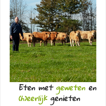
Eten met
geweten
en
(h)eerlijk
genieten