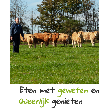
Eten met
geweten
en
(h)eerlijk
genieten