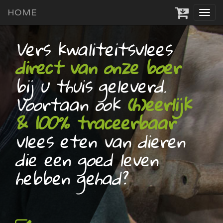
HOME
Tog
navi
Vers kwaliteitsvlees
direct van onze boer
bij u thuis geleverd.
Voortaan ook
(h)eerlijk
& 100% traceerbaar
vlees eten van dieren
die een goed leven
hebben gehad?